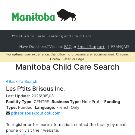
Return to Early Learning and Child Care
Have Questions? Visit the
or
|
FAQ
Email Support
FRANÇAIS
For optimal user experience, the following browsers are recommended: Chrome,
Firefox, Safari or Edge.
Manitoba Child Care Search
Back To Search
Les P'tits Brisous Inc.
Last Update:
2026\08\03
Facility Type:
CENTRE
Business Type:
Non-Profit
Funding
Type:
Funded
Language:
French Only
ptitsbrisous@outlook.com
To register or for more information, contact the facility by email,
phone or visit their website.