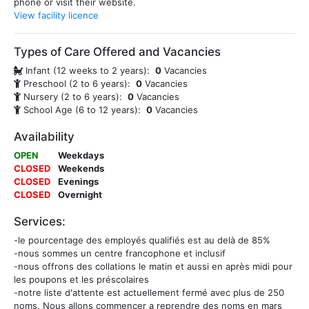
phone or visit their website.
View facility licence
Types of Care Offered and Vacancies
Infant (12 weeks to 2 years):
0
Vacancies
Preschool (2 to 6 years):
0
Vacancies
Nursery (2 to 6 years):
0
Vacancies
School Age (6 to 12 years):
0
Vacancies
Availability
OPEN
Weekdays
CLOSED
Weekends
CLOSED
Evenings
CLOSED
Overnight
Services:
-le pourcentage des employés qualifiés est au delà de 85%
-nous sommes un centre francophone et inclusif
-nous offrons des collations le matin et aussi en après midi pour
les poupons et les préscolaires
-notre liste d'attente est actuellement fermé avec plus de 250
noms. Nous allons commencer a reprendre des noms en mars