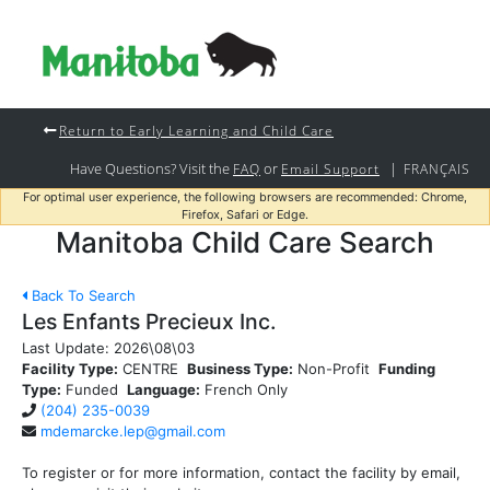
Return to Early Learning and Child Care
Have Questions? Visit the
or
|
FAQ
Email Support
FRANÇAIS
For optimal user experience, the following browsers are recommended: Chrome,
Firefox, Safari or Edge.
Manitoba Child Care Search
Back To Search
Les Enfants Precieux Inc.
Last Update:
2026\08\03
Facility Type:
CENTRE
Business Type:
Non-Profit
Funding
Type:
Funded
Language:
French Only
(204) 235-0039
mdemarcke.lep@gmail.com
To register or for more information, contact the facility by email,