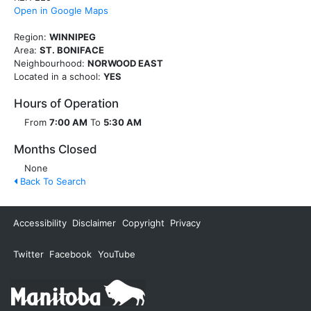
Open in Google Maps
Region:
WINNIPEG
Area:
ST. BONIFACE
Neighbourhood:
NORWOOD EAST
Located in a school:
YES
Hours of Operation
From
7:00 AM
To
5:30 AM
Months Closed
None
Back To Search
Accessibility
Disclaimer
Copyright
Privacy
Twitter
Facebook
YouTube