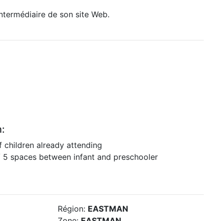
intermédiaire de son site Web.
n:
of children already attending
 / 5 spaces between infant and preschooler
Région:
EASTMAN
Zone:
EASTMAN