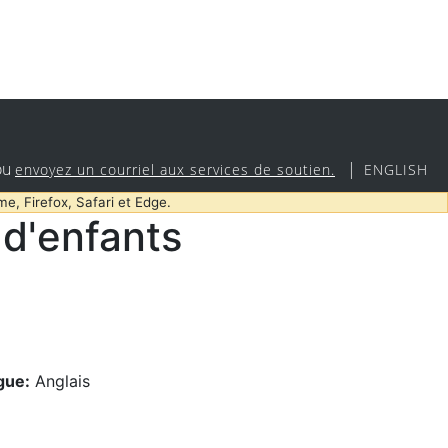
ou
|
envoyez un courriel aux services de soutien.
ENGLISH
me, Firefox, Safari et Edge.
d'enfants
gue:
Anglais