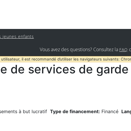
s jeunes enfants
Vous avez des questions? Consultez la
FAQ
 utilisateur, il est recommandé d’utiliser les navigateurs suivants: Chro
e de services de garde 
sements à but lucratif
Type de financement:
Financé
Lan