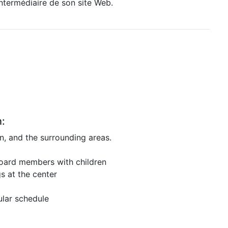
intermédiaire de son site Web.
n:
n, and the surrounding areas.
 board members with children
gs at the center
ular schedule