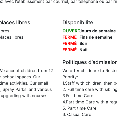
 avec l’établissement par courriel, par téléphone ou par l’
laces libres
Disponibilité
ibres
OUVERT
Jours de semaine
laces libres
FERMÉ
Fins de semaine
FERMÉ
Soir
FERMÉ
Nuit
Politiques d’admissio
We accept children from 12
We offer childcare to Resto
e-school spaces. Our
Priority:
time activities. Our small
1.Staff with children, then
s, Spray Parks, and various
2. Full time care with siblin
 upgrading with courses.
3.Full time Care
4.Part time Care with a reg
5. Part time Care
6. Casual Care