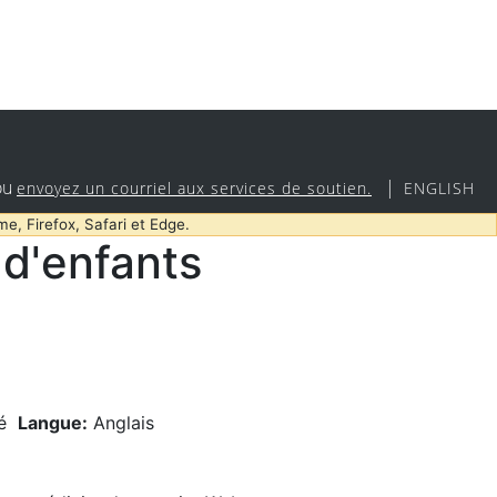
ou
|
envoyez un courriel aux services de soutien.
ENGLISH
me, Firefox, Safari et Edge.
d'enfants
é
Langue:
Anglais