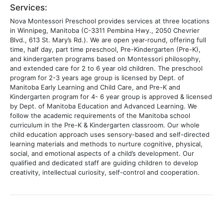
Services:
Nova Montessori Preschool provides services at three locations
in Winnipeg, Manitoba (C-3311 Pembina Hwy., 2050 Chevrier
Blvd., 613 St. Mary’s Rd.). We are open year-round, offering full
time, half day, part time preschool, Pre-Kindergarten (Pre-K),
and kindergarten programs based on Montessori philosophy,
and extended care for 2 to 6 year old children. The preschool
program for 2-3 years age group is licensed by Dept. of
Manitoba Early Learning and Child Care, and Pre-K and
Kindergarten program for 4- 6 year group is approved & licensed
by Dept. of Manitoba Education and Advanced Learning. We
follow the academic requirements of the Manitoba school
curriculum in the Pre-K & Kindergarten classroom. Our whole
child education approach uses sensory-based and self-directed
learning materials and methods to nurture cognitive, physical,
social, and emotional aspects of a child’s development. Our
qualified and dedicated staff are guiding children to develop
creativity, intellectual curiosity, self-control and cooperation.