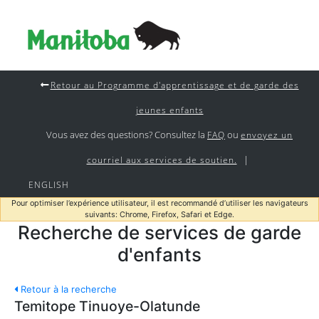
Retour au Programme d'apprentissage et de garde des
jeunes enfants
Vous avez des questions? Consultez la
ou
FAQ
envoyez un
|
courriel aux services de soutien.
ENGLISH
Pour optimiser l’expérience utilisateur, il est recommandé d’utiliser les navigateurs
suivants: Chrome, Firefox, Safari et Edge.
Recherche de services de garde
d'enfants
Retour à la recherche
Temitope Tinuoye-Olatunde