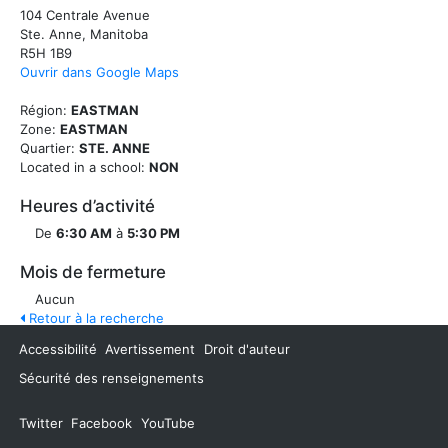
104 Centrale Avenue
Ste. Anne, Manitoba
R5H 1B9
Ouvrir dans Google Maps
Région:
EASTMAN
Zone:
EASTMAN
Quartier:
STE. ANNE
Located in a school:
NON
Heures d’activité
De
6:30 AM
à
5:30 PM
Mois de fermeture
Aucun
Retour à la recherche
Accessibilité
Avertissement
Droit d'auteur
Sécurité des renseignements
Twitter
Facebook
YouTube