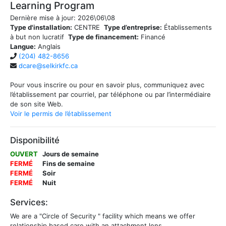
Learning Program
Dernière mise à jour:
2026\06\08
Type d'installation:
CENTRE
Type d’entreprise:
Établissements
à but non lucratif
Type de financement:
Financé
Langue:
Anglais
(204) 482-8656
dcare@selkirkfc.ca
Pour vous inscrire ou pour en savoir plus, communiquez avec
l’établissement par courriel, par téléphone ou par l’intermédiaire
de son site Web.
Voir le permis de l’établissement
Disponibilité
OUVERT
Jours de semaine
FERMÉ
Fins de semaine
FERMÉ
Soir
FERMÉ
Nuit
Services:
We are a "Circle of Security " facility which means we offer
relationship based care with an attachment lens.