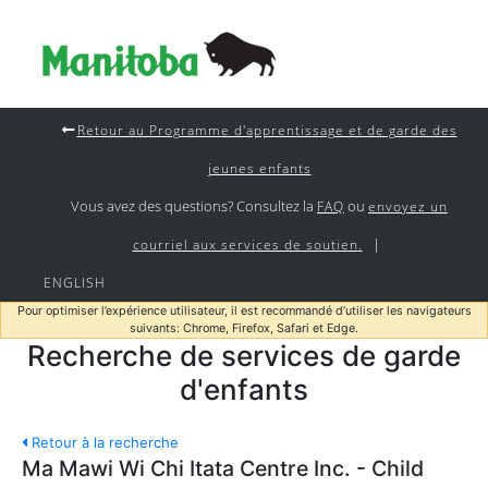
Retour au Programme d'apprentissage et de garde des
jeunes enfants
Vous avez des questions? Consultez la
ou
FAQ
envoyez un
|
courriel aux services de soutien.
ENGLISH
Pour optimiser l’expérience utilisateur, il est recommandé d’utiliser les navigateurs
suivants: Chrome, Firefox, Safari et Edge.
Recherche de services de garde
d'enfants
Retour à la recherche
Ma Mawi Wi Chi Itata Centre Inc. - Child