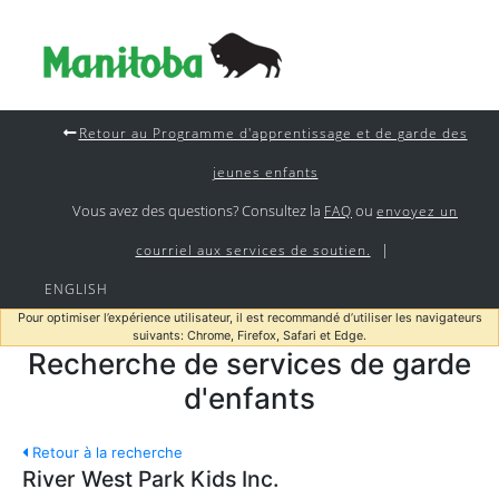
Retour au Programme d'apprentissage et de garde des
jeunes enfants
Vous avez des questions? Consultez la
ou
FAQ
envoyez un
|
courriel aux services de soutien.
ENGLISH
Pour optimiser l’expérience utilisateur, il est recommandé d’utiliser les navigateurs
suivants: Chrome, Firefox, Safari et Edge.
Recherche de services de garde
d'enfants
Retour à la recherche
River West Park Kids Inc.