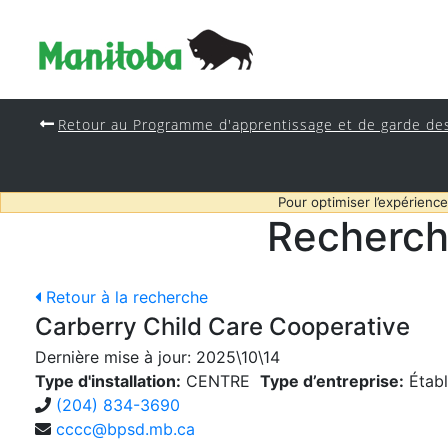
Retour au Programme d'apprentissage et de garde de
Pour optimiser l’expérience
Recherch
Retour à la recherche
Carberry Child Care Cooperative
Dernière mise à jour:
2025\10\14
Type d'installation:
CENTRE
Type d’entreprise:
Établ
(204) 834-3690
cccc@bpsd.mb.ca