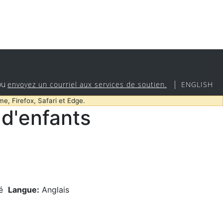
ou
|
envoyez un courriel aux services de soutien.
ENGLISH
me, Firefox, Safari et Edge.
d'enfants
é
Langue:
Anglais