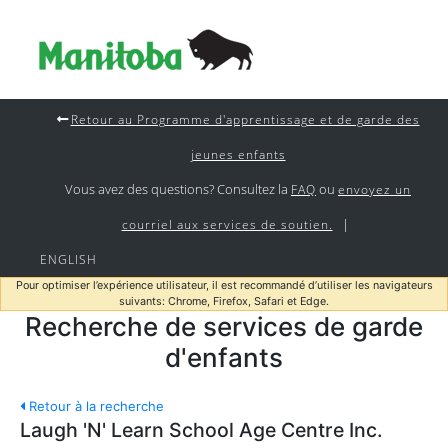
Retour au Programme d'apprentissage et de garde des
jeunes enfants
Vous avez des questions? Consultez la
ou
FAQ
envoyez un
|
courriel aux services de soutien.
ENGLISH
Pour optimiser l’expérience utilisateur, il est recommandé d’utiliser les navigateurs
suivants: Chrome, Firefox, Safari et Edge.
Recherche de services de garde
d'enfants
Retour à la recherche
Laugh 'N' Learn School Age Centre Inc.