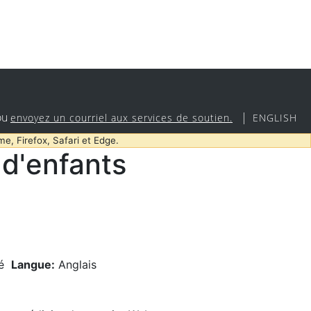
ou
|
envoyez un courriel aux services de soutien.
ENGLISH
me, Firefox, Safari et Edge.
d'enfants
é
Langue:
Anglais