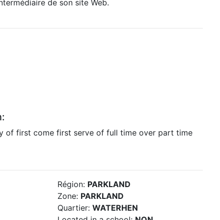
intermédiaire de son site Web.
n:
 of first come first serve of full time over part time
Région:
PARKLAND
Zone:
PARKLAND
Quartier:
WATERHEN
Located in a school:
NON